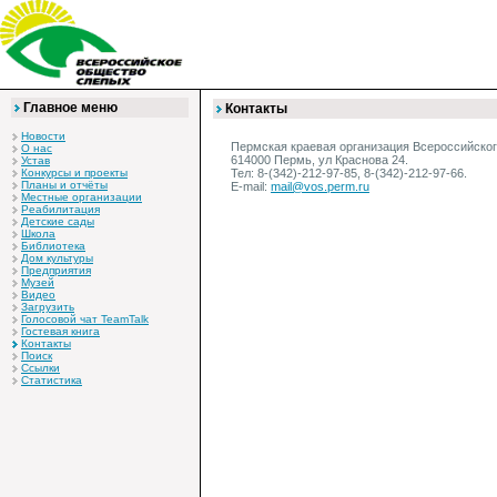
Главное меню
Контакты
Новости
Пермская краевая организация Всероссийско
О нас
614000 Пермь, ул Краснова 24.
Устав
Тел: 8-(342)-212-97-85, 8-(342)-212-97-66.
Конкурсы и проекты
Планы и отчёты
E-mail:
mail@vos.perm.ru
Местные организации
Реабилитация
Детские сады
Школа
Библиотека
Дом культуры
Предприятия
Музей
Видео
Загрузить
Голосовой чат TeamTalk
Гостевая книга
Контакты
Поиск
Ссылки
Статистика