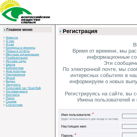
Главное меню
Регистрация
Новости
О нас
В
Устав
Конкурсы и проекты
Время от времени, мы ра
Планы и отчёты
Местные организации
информационные соо
Реабилитация
Детские сады
Эти сообщени
Школа
Библиотека
По электронной почте, мы со
Дом культуры
интересных событиях в на
Предприятия
Музей
информируем о новых выпус
Видео
Загрузить
Голосовой чат TeamTalk
Гостевая книга
Регистрируясь на сайте, вы 
Контакты
Поиск
Имена пользователей и
Ссылки
Статистика
*
Имя пользователя:
будет использоваться для входа в систему
Настоящее имя:
*
Пароль: