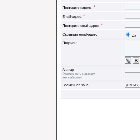
*
Повторите пароль:
*
Email-адрес:
*
Повторите email-адрес:
Скрывать email-адрес:
Да
Подпись:
Аватар:
(Укажите путь к аватару
или выберите)
Временная зона: