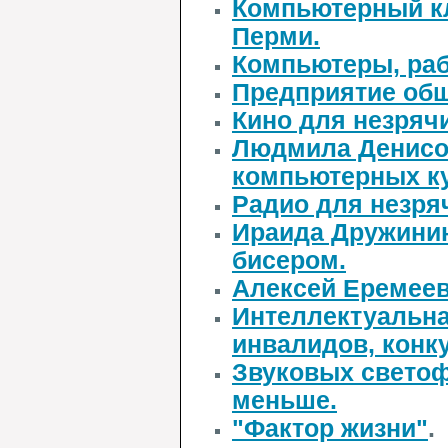
Компьютерный кл
Перми.
Компьютеры, раб
Предприятие общ
Кино для незряч
Людмила Денисо
компьютерных ку
Радио для незря
Ираида Дружини
бисером.
Алексей Еремеев
Интеллектуальна
инвалидов, конк
Звуковых светоф
меньше.
"Фактор жизни"
.