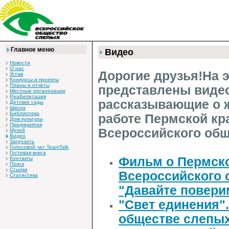
Главное меню
Видео
Новости
О нас
Дорогие друзья!На 
Устав
Конкурсы и проекты
Планы и отчёты
представлены виде
Местные организации
Реабилитация
рассказывающие о ж
Детские сады
Школа
Библиотека
работе Пермской кр
Дом культуры
Предприятия
Всероссийского общ
Музей
Видео
Загрузить
Голосовой чат TeamTalk
Гостевая книга
Фильм о Пермско
Контакты
Поиск
Ссылки
Всероссийского 
Статистика
"Давайте повери
"Свет единения"
обществе слепых